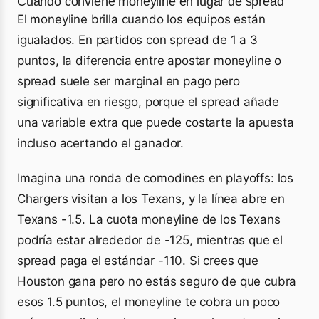
Cuándo conviene moneyline en lugar de spread
El moneyline brilla cuando los equipos están
igualados. En partidos con spread de 1 a 3
puntos, la diferencia entre apostar moneyline o
spread suele ser marginal en pago pero
significativa en riesgo, porque el spread añade
una variable extra que puede costarte la apuesta
incluso acertando el ganador.
Imagina una ronda de comodines en playoffs: los
Chargers visitan a los Texans, y la línea abre en
Texans -1.5. La cuota moneyline de los Texans
podría estar alrededor de -125, mientras que el
spread paga el estándar -110. Si crees que
Houston gana pero no estás seguro de que cubra
esos 1.5 puntos, el moneyline te cobra un poco