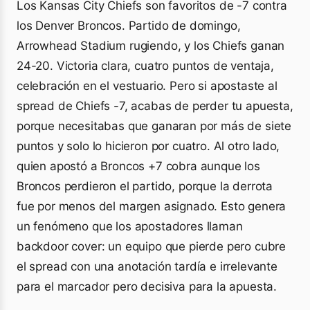
Los Kansas City Chiefs son favoritos de -7 contra
los Denver Broncos. Partido de domingo,
Arrowhead Stadium rugiendo, y los Chiefs ganan
24-20. Victoria clara, cuatro puntos de ventaja,
celebración en el vestuario. Pero si apostaste al
spread de Chiefs -7, acabas de perder tu apuesta,
porque necesitabas que ganaran por más de siete
puntos y solo lo hicieron por cuatro. Al otro lado,
quien apostó a Broncos +7 cobra aunque los
Broncos perdieron el partido, porque la derrota
fue por menos del margen asignado. Esto genera
un fenómeno que los apostadores llaman
backdoor cover: un equipo que pierde pero cubre
el spread con una anotación tardía e irrelevante
para el marcador pero decisiva para la apuesta.