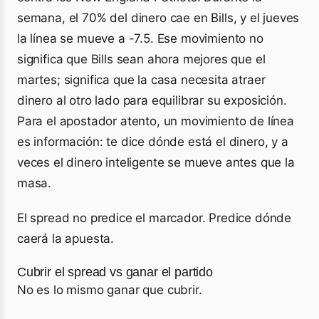
semana, el 70% del dinero cae en Bills, y el jueves
la línea se mueve a -7.5. Ese movimiento no
significa que Bills sean ahora mejores que el
martes; significa que la casa necesita atraer
dinero al otro lado para equilibrar su exposición.
Para el apostador atento, un movimiento de línea
es información: te dice dónde está el dinero, y a
veces el dinero inteligente se mueve antes que la
masa.
El spread no predice el marcador. Predice dónde
caerá la apuesta.
Cubrir el spread vs ganar el partido
No es lo mismo ganar que cubrir.