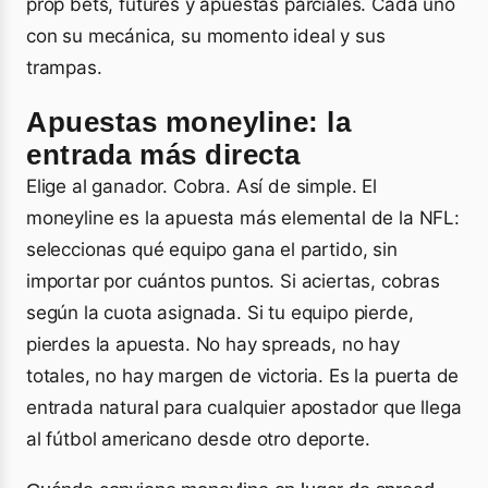
prop bets, futures y apuestas parciales. Cada uno
con su mecánica, su momento ideal y sus
trampas.
Apuestas moneyline: la
entrada más directa
Elige al ganador. Cobra. Así de simple. El
moneyline es la apuesta más elemental de la NFL:
seleccionas qué equipo gana el partido, sin
importar por cuántos puntos. Si aciertas, cobras
según la cuota asignada. Si tu equipo pierde,
pierdes la apuesta. No hay spreads, no hay
totales, no hay margen de victoria. Es la puerta de
entrada natural para cualquier apostador que llega
al fútbol americano desde otro deporte.