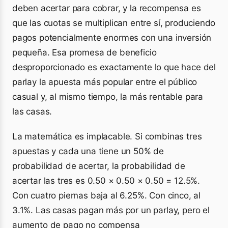
deben acertar para cobrar, y la recompensa es
que las cuotas se multiplican entre sí, produciendo
pagos potencialmente enormes con una inversión
pequeña. Esa promesa de beneficio
desproporcionado es exactamente lo que hace del
parlay la apuesta más popular entre el público
casual y, al mismo tiempo, la más rentable para
las casas.
La matemática es implacable. Si combinas tres
apuestas y cada una tiene un 50% de
probabilidad de acertar, la probabilidad de
acertar las tres es 0.50 × 0.50 × 0.50 = 12.5%.
Con cuatro piernas baja al 6.25%. Con cinco, al
3.1%. Las casas pagan más por un parlay, pero el
aumento de pago no compensa