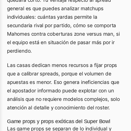
quedará corto. Tu ventaja respecto al spread
general es que puedes analizar matchups
individuales: cuántas yardas permite la
secundaria rival por partido, cómo se comporta
Mahomes contra coberturas zone versus man, si
el equipo está en situación de pasar más por ir
perdiendo.
Las casas dedican menos recursos a fijar props
que a calibrar spreads, porque el volumen de
apuestas es menor. Eso genera ineficiencias que
el apostador informado puede explotar con un
análisis que no requiere modelos complejos, solo
atención al detalle y conocimiento del roster.
Game props y props exóticas del Super Bowl
Las game props se separan de lo individual y