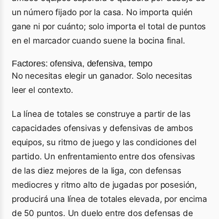
un número fijado por la casa. No importa quién
gane ni por cuánto; solo importa el total de puntos
en el marcador cuando suene la bocina final.
Factores: ofensiva, defensiva, tempo
No necesitas elegir un ganador. Solo necesitas
leer el contexto.
La línea de totales se construye a partir de las
capacidades ofensivas y defensivas de ambos
equipos, su ritmo de juego y las condiciones del
partido. Un enfrentamiento entre dos ofensivas
de las diez mejores de la liga, con defensas
mediocres y ritmo alto de jugadas por posesión,
producirá una línea de totales elevada, por encima
de 50 puntos. Un duelo entre dos defensas de