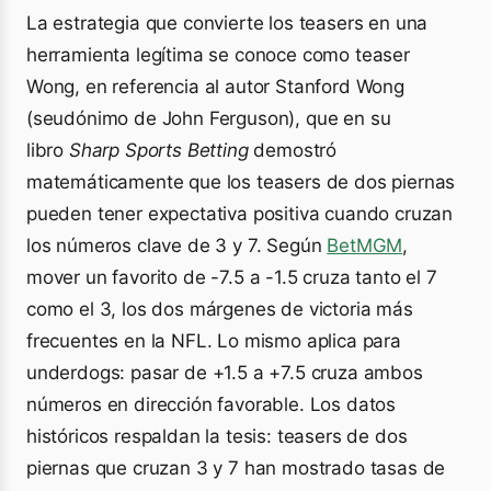
La estrategia que convierte los teasers en una
herramienta legítima se conoce como teaser
Wong, en referencia al autor Stanford Wong
(seudónimo de John Ferguson), que en su
libro
Sharp Sports Betting
demostró
matemáticamente que los teasers de dos piernas
pueden tener expectativa positiva cuando cruzan
los números clave de 3 y 7. Según
BetMGM
,
mover un favorito de -7.5 a -1.5 cruza tanto el 7
como el 3, los dos márgenes de victoria más
frecuentes en la NFL. Lo mismo aplica para
underdogs: pasar de +1.5 a +7.5 cruza ambos
números en dirección favorable. Los datos
históricos respaldan la tesis: teasers de dos
piernas que cruzan 3 y 7 han mostrado tasas de