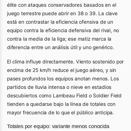
élite con ataques conservadores basados en el
juego terrestre puede abrir en 38 o 39. La clave
está en contrastar la eficiencia ofensiva de un
equipo contra la eficiencia defensiva del rival, no
contra la media de la liga; ese matiz marca la
diferencia entre un análisis útil y uno genérico.
El clima influye directamente. Viento sostenido por
encima de 25 km/h reduce el juego aéreo, y sin
pases profundos los equipos anotan menos. Los
partidos de lluvia intensa o nieve en estadios
descubiertos como Lambeau Field o Soldier Field
tienden a quedarse bajo la línea de totales con
mayor frecuencia de lo que el público anticipa.
Totales por equipo: variante menos conocida