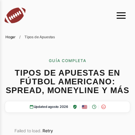
Hogar
/
Tipos de Apuestas
GUÍA COMPLETA
TIPOS DE APUESTAS EN
FÚTBOL AMERICANO:
SPREAD, MONEYLINE Y MÁS
Updated agosto 2026
18+
Failed to load.
Retry