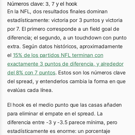
Números clave: 3, 7 y el hook
En la NFL, dos resultados finales dominan
estadísticamente: victoria por 3 puntos y victoria
por 7. El primero corresponde a un field goal de
diferencia; el segundo, a un touchdown con punto
extra. Según datos históricos, aproximadamente
el
15% de los partidos NFL terminan con
exactamente 3 puntos de diferencia, y alrededor
del 8% con 7 puntos
. Estos son los números clave
del spread, y entenderlos cambia la forma en que
evalúas cada línea.
El hook es el medio punto que las casas añaden
para eliminar el empate en el spread. La
diferencia entre -3 y -3.5 parece mínima, pero
estadísticamente es enorme: un porcentaje