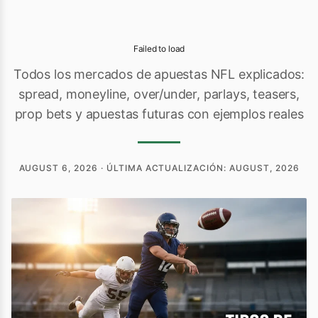
Failed to load
Todos los mercados de apuestas NFL explicados:
spread, moneyline, over/under, parlays, teasers,
prop bets y apuestas futuras con ejemplos reales
AUGUST 6, 2026
· ÚLTIMA ACTUALIZACIÓN: AUGUST, 2026