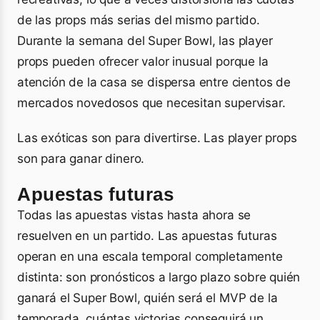
de las props más serias del mismo partido.
Durante la semana del Super Bowl, las player
props pueden ofrecer valor inusual porque la
atención de la casa se dispersa entre cientos de
mercados novedosos que necesitan supervisar.
Las exóticas son para divertirse. Las player props
son para ganar dinero.
Apuestas futuras
Todas las apuestas vistas hasta ahora se
resuelven en un partido. Las apuestas futuras
operan en una escala temporal completamente
distinta: son pronósticos a largo plazo sobre quién
ganará el Super Bowl, quién será el MVP de la
temporada, cuántas victorias conseguirá un