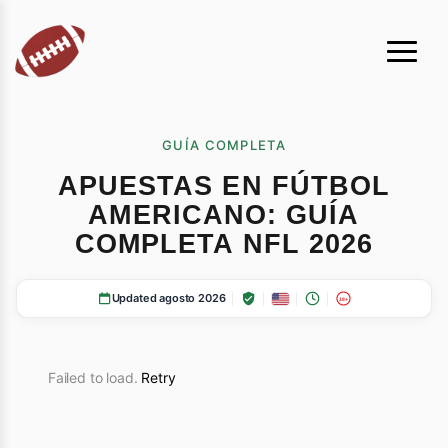
GUÍA COMPLETA
APUESTAS EN FÚTBOL
AMERICANO: GUÍA
COMPLETA NFL 2026
Updated agosto 2026
18+
Failed to load.
Retry