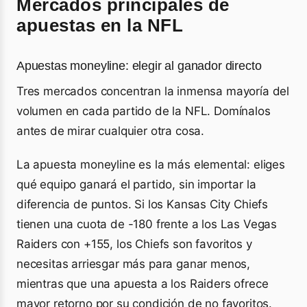
Mercados principales de
apuestas en la NFL
Apuestas moneyline: elegir al ganador directo
Tres mercados concentran la inmensa mayoría del
volumen en cada partido de la NFL. Domínalos
antes de mirar cualquier otra cosa.
La apuesta moneyline es la más elemental: eliges
qué equipo ganará el partido, sin importar la
diferencia de puntos. Si los Kansas City Chiefs
tienen una cuota de -180 frente a los Las Vegas
Raiders con +155, los Chiefs son favoritos y
necesitas arriesgar más para ganar menos,
mientras que una apuesta a los Raiders ofrece
mayor retorno por su condición de no favoritos.