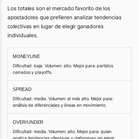
Los totales son el mercado favorito de los
apostadores que prefieren analizar tendencias
colectivas en lugar de elegir ganadores
individuales.
MONEYLINE
Dificultad: baja. Volumen: alto. Mejor para: partidos
cerrados y playoffs.
SPREAD
Dificultad: media. Volumen: el más alto. Mejor para:
análisis de diferenciales y líneas en movimiento.
OVER/UNDER
Dificultad: media. Volumen: alto. Mejor para: quien
analiza tendencias ofensivas y defensivas sin elegir