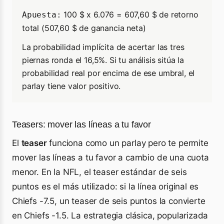
100 $ x 6.076 = 607,60 $ de retorno
Apuesta:
total (507,60 $ de ganancia neta)
La probabilidad implícita de acertar las tres
piernas ronda el 16,5%. Si tu análisis sitúa la
probabilidad real por encima de ese umbral, el
parlay tiene valor positivo.
Teasers: mover las líneas a tu favor
El
teaser
funciona como un parlay pero te permite
mover las líneas a tu favor a cambio de una cuota
menor. En la NFL, el teaser estándar de seis
puntos es el más utilizado: si la línea original es
Chiefs -7.5, un teaser de seis puntos la convierte
en Chiefs -1.5. La estrategia clásica, popularizada