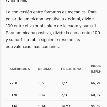
William Hill.
La conversión entre formatos es mecánica. Para
pasar de americana negativa a decimal, divide
100 entre el valor absoluto de la cuota y suma 1.
Para americana positiva, divide la cuota entre 100
y suma 1. La tabla siguiente resume las
equivalencias más comunes.
PROBABI
AMERICANA
DECIMAL
FRACCIONAL
IMPLÍCIT
-200
1.50
1/2
66,7%
-150
1.67
2/3
60,0%
-110
1.91
10/11
52,4%