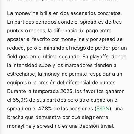
La moneyline brilla en dos escenarios concretos.
En partidos cerrados donde el spread es de tres
puntos o menos, la diferencia de pago entre
apostar al favorito por moneyline y por spread se
reduce, pero eliminando el riesgo de perder por un
field goal en el último segundo. En playoffs, donde
la intensidad sube y los marcadores tienden a
estrecharse, la moneyline permite respaldar a un
equipo sin la presión del diferencial de puntos.
Durante la temporada 2025, los favoritos ganaron
el 65,9% de sus partidos pero solo cubrieron el
spread en el 47,8% de las ocasiones (
ESPN
), una
brecha que demuestra por qué elegir entre
moneyline y spread no es una decisión trivial.