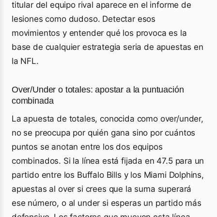
titular del equipo rival aparece en el informe de
lesiones como dudoso. Detectar esos
movimientos y entender qué los provoca es la
base de cualquier estrategia seria de apuestas en
la NFL.
Over/Under o totales: apostar a la puntuación
combinada
La apuesta de totales, conocida como over/under,
no se preocupa por quién gana sino por cuántos
puntos se anotan entre los dos equipos
combinados. Si la línea está fijada en 47.5 para un
partido entre los Buffalo Bills y los Miami Dolphins,
apuestas al over si crees que la suma superará
ese número, o al under si esperas un partido más
defensivo. Los factores que mueven esta línea