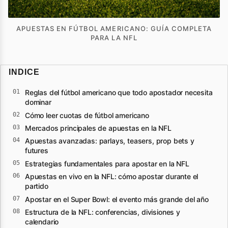
APUESTAS EN FÚTBOL AMERICANO: GUÍA COMPLETA
PARA LA NFL
INDICE
Reglas del fútbol americano que todo apostador necesita
dominar
Cómo leer cuotas de fútbol americano
Mercados principales de apuestas en la NFL
Apuestas avanzadas: parlays, teasers, prop bets y
futures
Estrategias fundamentales para apostar en la NFL
Apuestas en vivo en la NFL: cómo apostar durante el
partido
Apostar en el Super Bowl: el evento más grande del año
Estructura de la NFL: conferencias, divisiones y
calendario