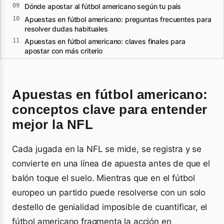
Dónde apostar al fútbol americano según tu país
Apuestas en fútbol americano: preguntas frecuentes para
resolver dudas habituales
Apuestas en fútbol americano: claves finales para
apostar con más criterio
Apuestas en fútbol americano:
conceptos clave para entender
mejor la NFL
Cada jugada en la NFL se mide, se registra y se
convierte en una línea de apuesta antes de que el
balón toque el suelo. Mientras que en el fútbol
europeo un partido puede resolverse con un solo
destello de genialidad imposible de cuantificar, el
fútbol americano fragmenta la acción en