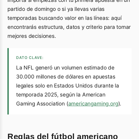
importa si empiezas con tu primera apuesta en un
partido de domingo o si ya llevas varias
temporadas buscando valor en las líneas: aquí
encontrarás estructura, datos y criterio para tomar
mejores decisiones.
DATO CLAVE:
La NFL generó un volumen estimado de
30.000 millones de dólares en apuestas
legales solo en Estados Unidos durante la
temporada 2025, según la American
Gaming Association (
americangaming.org
).
Reglas del fútbol americano