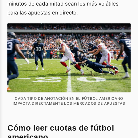
minutos de cada mitad sean los más volátiles
para las apuestas en directo.
CADA TIPO DE ANOTACIÓN EN EL FÚTBOL AMERICANO
IMPACTA DIRECTAMENTE LOS MERCADOS DE APUESTAS
Cómo leer cuotas de fútbol
americano