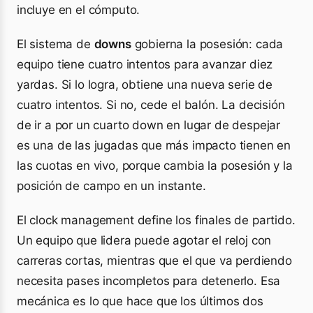
incluye en el cómputo.
El sistema de
downs
gobierna la posesión: cada
equipo tiene cuatro intentos para avanzar diez
yardas. Si lo logra, obtiene una nueva serie de
cuatro intentos. Si no, cede el balón. La decisión
de ir a por un cuarto down en lugar de despejar
es una de las jugadas que más impacto tienen en
las cuotas en vivo, porque cambia la posesión y la
posición de campo en un instante.
El clock management define los finales de partido.
Un equipo que lidera puede agotar el reloj con
carreras cortas, mientras que el que va perdiendo
necesita pases incompletos para detenerlo. Esa
mecánica es lo que hace que los últimos dos